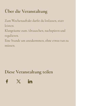
Über die Veranstaltung
Zum Wochenauftakt darfst du loslassen, statt 
leisten. 
Klangräume zum Abtauschen, nachspüren und 
regulieren. 
Eine Stunde um anzukommen, ohne etwas tun zu 
müssen. 
Diese Veranstaltung teilen