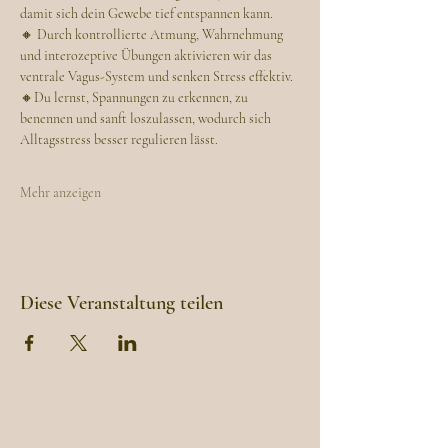
damit sich dein Gewebe tief entspannen kann.
🔸 Durch kontrollierte Atmung, Wahrnehmung 
und interozeptive Übungen aktivieren wir das 
ventrale Vagus-System und senken Stress effektiv.
🔸Du lernst, Spannungen zu erkennen, zu 
benennen und sanft loszulassen, wodurch sich 
Alltagsstress besser regulieren lässt.
Mehr anzeigen
Diese Veranstaltung teilen