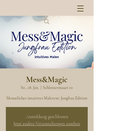
Mess&Magic
So., 18. Jan.
  |  
Schlossermauer 10
Monatliches intuitives Malevent: Jungfrau Edition
Anmeldung geschlossen
Jetzt andere Veranstaltungen ansehen