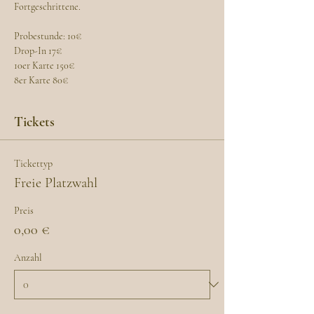
Fortgeschrittene.
Probestunde: 10€
Drop-In 17€
10er Karte 150€
8er Karte 80€
Tickets
Tickettyp
Freie Platzwahl
Preis
0,00 €
Anzahl