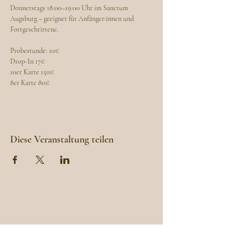
Donnerstags 18:00–19:00 Uhr im Sanctum 
Augsburg – geeignet für Anfänger:innen und 
Fortgeschrittene.
Probestunde: 10€
Drop-In 17€
10er Karte 150€
8er Karte 80€
Diese Veranstaltung teilen