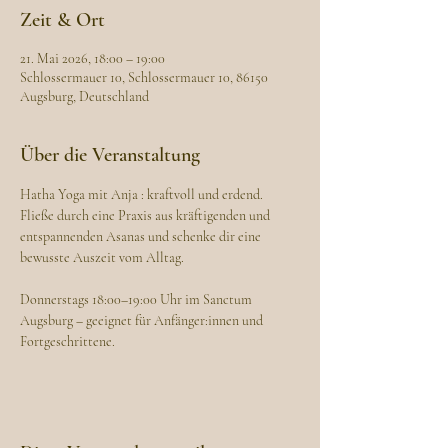
Zeit & Ort
21. Mai 2026, 18:00 – 19:00
Schlossermauer 10, Schlossermauer 10, 86150
Augsburg, Deutschland
Über die Veranstaltung
Hatha Yoga mit Anja : kraftvoll und erdend. 
Fließe durch eine Praxis aus kräftigenden und 
entspannenden Asanas und schenke dir eine 
bewusste Auszeit vom Alltag.
Donnerstags 18:00–19:00 Uhr im Sanctum 
Augsburg – geeignet für Anfänger:innen und 
Fortgeschrittene.