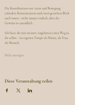
Die Koordination von Atem und Bewegung 
erfordert Konzentration und einen gezielten Blick 
nach innen - nicht immer einfach, aber der 
Gewinn ist unendlich.
Ich biete dir mit meinen Angeboten einen Weg zu 
dir selbst - im eigenen Tempo als Mama, als Frau, 
als Mensch.
Mehr anzeigen
Diese Veranstaltung teilen