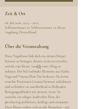
Zeit & Ort
08. Juli 2026, 19:15 – 20:15
Schlossermauer 10, Schlossermauer 10, 86150
Augsburg, Deutschland
Über die Veranstaltung
Diese Yogaklasse lädt dich ein, deinen Körper 
bewusst zu bewegen, deinen Atem zu vertiefen 
und dir eine kleine Auszeit vom Alltag zu 
nehmen. Der Stil verbindet Elemente aus Hatha 
Yoga und Vinyasa Flow. Das bedeutet: Du lernst 
einzelne Positionen (Asanas) bewusst aufzubauen 
und verbindest sie anschließend in fließenden 
Bewegungsabläufen mit deinem Atem. So 
entsteht ein ruhiger, kraftvoller Flow, der 
gleichzeitig mobilisiert, kräftigt und entspannt.
Diese Klasse richtet sich an alle Menschen – mit 