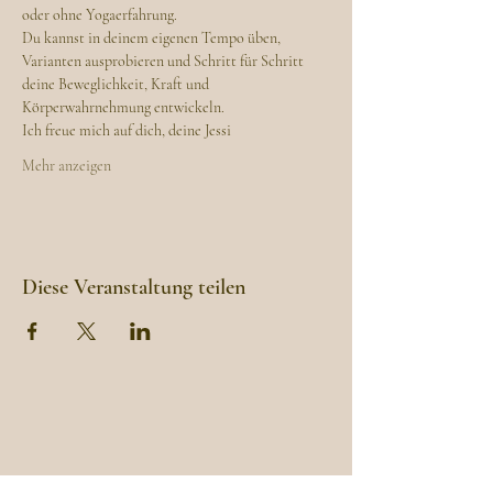
oder ohne Yogaerfahrung.
Du kannst in deinem eigenen Tempo üben, 
Varianten ausprobieren und Schritt für Schritt 
deine Beweglichkeit, Kraft und 
Körperwahrnehmung entwickeln.
Ich freue mich auf dich, deine Jessi
Mehr anzeigen
Diese Veranstaltung teilen