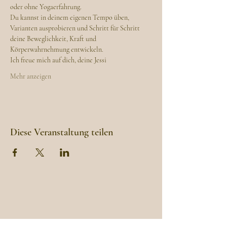
oder ohne Yogaerfahrung.
Du kannst in deinem eigenen Tempo üben, 
Varianten ausprobieren und Schritt für Schritt 
deine Beweglichkeit, Kraft und 
Körperwahrnehmung entwickeln.
Ich freue mich auf dich, deine Jessi
Mehr anzeigen
Diese Veranstaltung teilen