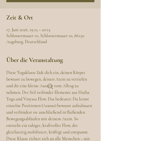
Zeit & Ort
17. Juni 2026, 19:15 – 20:15
Schlossermauer 10, Schlossermauer 10, 86150
Augsburg, Deutschland
Über die Veranstaltung
Diese Yogaklasse lädt dich ein, deinen Körper 
bewusst zu bewegen, deinen Atem zu vertiefen 
und dir eine kleine Auszeit vom Alltag zu 
nehmen. Der Stil verbindet Elemente aus Hatha 
Yoga und Vinyasa Flow. Das bedeutet: Du lernst 
einzelne Positionen (Asanas) bewusst aufzubauen 
und verbindest sie anschließend in fließenden 
Bewegungsabläufen mit deinem Atem. So 
entsteht ein ruhiger, kraftvoller Flow, der 
gleichzeitig mobilisiert, kräftigt und entspannt.
Diese Klasse richtet sich an alle Menschen – mit 