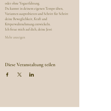
oder ohne Yogaerfahrung.
Du kannst in deinem eigenen Tempo üben, 
Varianten ausprobieren und Schritt für Schritt 
deine Beweglichkeit, Kraft und 
Körperwahrnehmung entwickeln.
Ich freue mich auf dich, deine Jessi
Mehr anzeigen
Diese Veranstaltung teilen