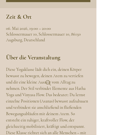
Zeit & Ort
06. Mai 2026, 19:00 – 20:00
Schlossermauer 10, Schlossermauer 10, 86150
Augsburg, Deutschland
Über die Veranstaltung
Diese Yogaklasse lädt dich ein, deinen Körper 
bewusst zu bewegen, deinen Atem zu vertiefen 
und dir eine kleine Auszeit vom Alltag zu 
nehmen. Der Stil verbindet Elemente aus Hatha 
Yoga und Vinyasa Flow. Das bedeutet: Du lernst 
einzelne Positionen (Asanas) bewusst aufzubauen 
und verbindest sie anschließend in fließenden 
Bewegungsabläufen mit deinem Atem. So 
entsteht ein ruhiger, kraftvoller Flow, der 
gleichzeitig mobilisiert, kräftigt und entspannt.
Diese Klasse richtet sich an alle Menschen – mit 