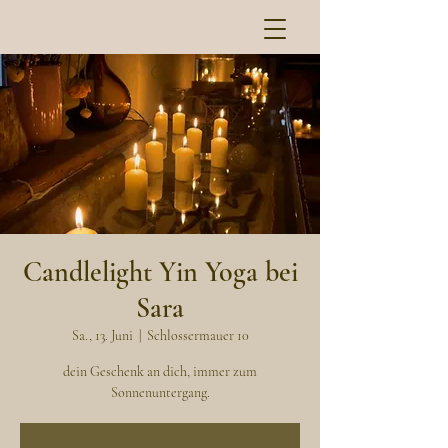
Candlelight Yin Yoga bei
Sara
Sa., 13. Juni
  |  
Schlossermauer 10
dein Geschenk an dich, immer zum
Sonnenuntergang.