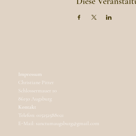
Diese Veranstalt
Impressum
Christiane Pitter
Schlossermauer 10
86150 Augsburg
Kontakt
Telefon: 015252588021
E-Mail: sanctumaugsburg@gmail.com