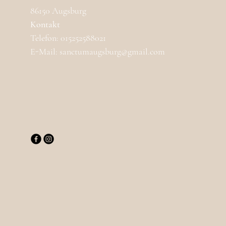
86150 Augsburg
Kontakt
Telefon: 015252588021
E-Mail: sanctumaugsburg@gmail.com