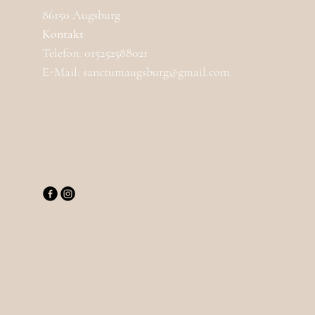
86150 Augsburg
Kontakt
Telefon: 015252588021
E-Mail: sanctumaugsburg@gmail.com