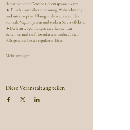
damit sich dein Gewebe tief entspannen kann.
🔸 Durch kontrollierte Atmung, Wahrnehmung 
und interozeptive Übungen aktivieren wir das 
ventrale Vagus-System und senken Stress effektiv.
🔸Du lernst, Spannungen zu erkennen, zu 
benennen und sanft loszulassen, wodurch sich 
Alltagsstress besser regulieren lässt.
Mehr anzeigen
Diese Veranstaltung teilen