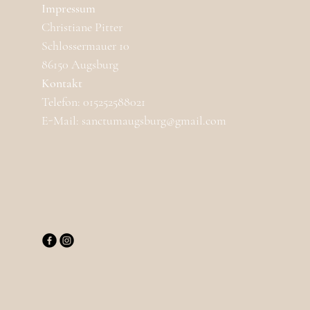
Impressum
Christiane Pitter
Schlossermauer 10
86150 Augsburg
Kontakt
Telefon: 015252588021
E-Mail: sanctumaugsburg@gmail.com