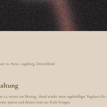
uer 10, 86150 Augsburg, Deutschland
taltung
em 2.2. startet am Montag Abend wieder mein regelmäßiger Yogakurs für 
örper spüren und deinen Geist zur Ruhe bringen.