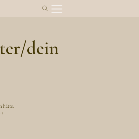
ter/dein
n
n hätte,
n?