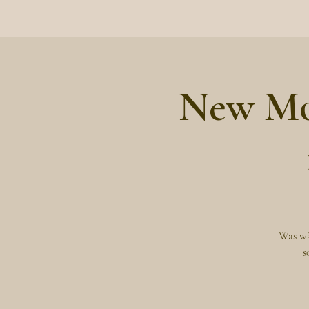
New Moo
Was wär
s