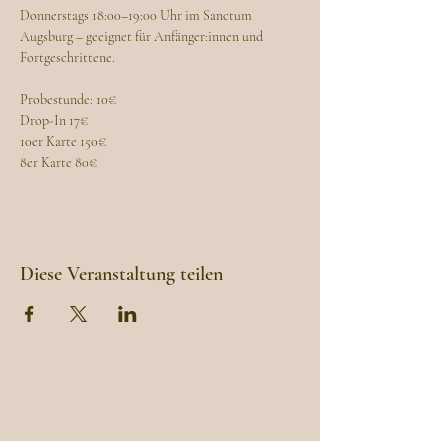
Donnerstags 18:00–19:00 Uhr im Sanctum 
Augsburg – geeignet für Anfänger:innen und 
Fortgeschrittene.
Probestunde: 10€
Drop-In 17€
10er Karte 150€
8er Karte 80€
Diese Veranstaltung teilen