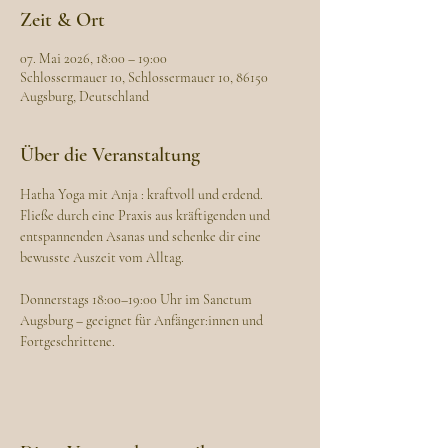
Zeit & Ort
07. Mai 2026, 18:00 – 19:00
Schlossermauer 10, Schlossermauer 10, 86150
Augsburg, Deutschland
Über die Veranstaltung
Hatha Yoga mit Anja : kraftvoll und erdend. 
Fließe durch eine Praxis aus kräftigenden und 
entspannenden Asanas und schenke dir eine 
bewusste Auszeit vom Alltag.
Donnerstags 18:00–19:00 Uhr im Sanctum 
Augsburg – geeignet für Anfänger:innen und 
Fortgeschrittene.