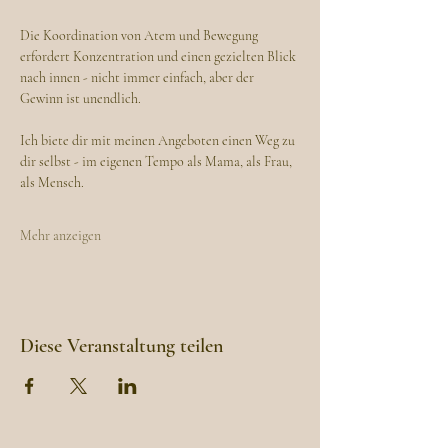
Die Koordination von Atem und Bewegung 
erfordert Konzentration und einen gezielten Blick 
nach innen - nicht immer einfach, aber der 
Gewinn ist unendlich.
Ich biete dir mit meinen Angeboten einen Weg zu 
dir selbst - im eigenen Tempo als Mama, als Frau, 
als Mensch.
Mehr anzeigen
Diese Veranstaltung teilen