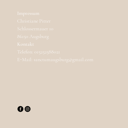
Impressum
Christiane Pitter
Schlossermauer 10
86150 Augsburg
Kontakt
Telefon: 015252588021
E-Mail: sanctumaugsburg@gmail.com