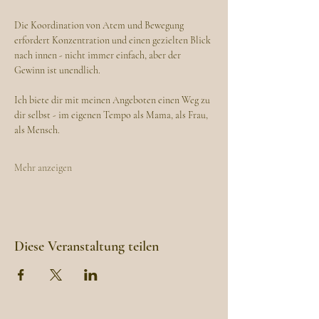
Die Koordination von Atem und Bewegung 
erfordert Konzentration und einen gezielten Blick 
nach innen - nicht immer einfach, aber der 
Gewinn ist unendlich.
Ich biete dir mit meinen Angeboten einen Weg zu 
dir selbst - im eigenen Tempo als Mama, als Frau, 
als Mensch.
Mehr anzeigen
Diese Veranstaltung teilen