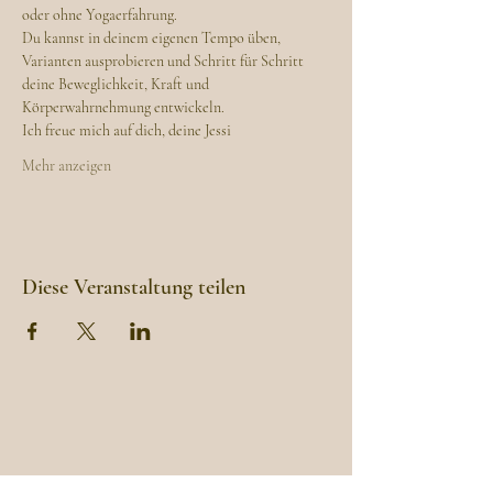
oder ohne Yogaerfahrung.
Du kannst in deinem eigenen Tempo üben, 
Varianten ausprobieren und Schritt für Schritt 
deine Beweglichkeit, Kraft und 
Körperwahrnehmung entwickeln.
Ich freue mich auf dich, deine Jessi
Mehr anzeigen
Diese Veranstaltung teilen