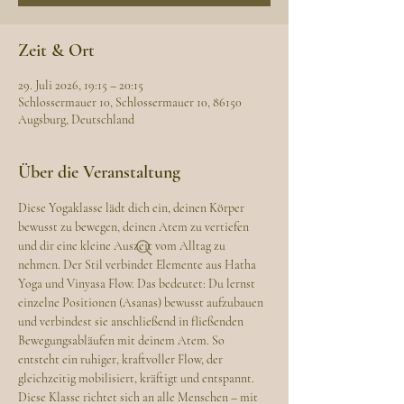
Zeit & Ort
29. Juli 2026, 19:15 – 20:15
Schlossermauer 10, Schlossermauer 10, 86150
Augsburg, Deutschland
Über die Veranstaltung
Diese Yogaklasse lädt dich ein, deinen Körper 
bewusst zu bewegen, deinen Atem zu vertiefen 
und dir eine kleine Auszeit vom Alltag zu 
nehmen. Der Stil verbindet Elemente aus Hatha 
Yoga und Vinyasa Flow. Das bedeutet: Du lernst 
einzelne Positionen (Asanas) bewusst aufzubauen 
und verbindest sie anschließend in fließenden 
Bewegungsabläufen mit deinem Atem. So 
entsteht ein ruhiger, kraftvoller Flow, der 
gleichzeitig mobilisiert, kräftigt und entspannt.
Diese Klasse richtet sich an alle Menschen – mit 