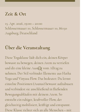
Zeit & Ort
15. Apr. 2026, 19:00 – 20:00
Schlossermauer 10, Schlossermauer 10, 86150
Augsburg, Deutschland
Über die Veranstaltung
Diese Yogaklasse lädt dich ein, deinen Körper 
bewusst zu bewegen, deinen Atem zu vertiefen 
und dir eine kleine Auszeit vom Alltag zu 
nehmen. Der Stil verbindet Elemente aus Hatha 
Yoga und Vinyasa Flow. Das bedeutet: Du lernst 
einzelne Positionen (Asanas) bewusst aufzubauen 
und verbindest sie anschließend in fließenden 
Bewegungsabläufen mit deinem Atem. So 
entsteht ein ruhiger, kraftvoller Flow, der 
gleichzeitig mobilisiert, kräftigt und entspannt.
Diese Klasse richtet sich an alle Menschen – mit 