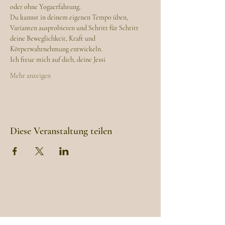
oder ohne Yogaerfahrung.
Du kannst in deinem eigenen Tempo üben, 
Varianten ausprobieren und Schritt für Schritt 
deine Beweglichkeit, Kraft und 
Körperwahrnehmung entwickeln.
Ich freue mich auf dich, deine Jessi
Mehr anzeigen
Diese Veranstaltung teilen