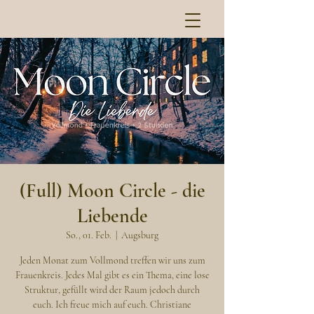
(Full) Moon Circle - die
Liebende
So., 01. Feb.
  |  
Augsburg
Jeden Monat zum Vollmond treffen wir uns zum
Frauenkreis. Jedes Mal gibt es ein Thema, eine lose
Struktur, gefüllt wird der Raum jedoch durch
euch. Ich freue mich auf euch. Christiane